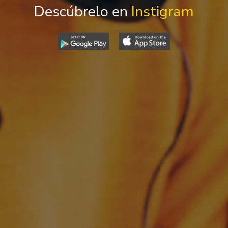
Descúbrelo en
Instigram