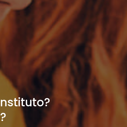
nstituto?
i?