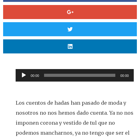
Reproductor
00:00
00:00
de
audio
Los cuentos de hadas han pasado de moda y
nosotros no nos hemos dado cuenta. Ya no nos
imponen corona y vestido de tul que no
podemos mancharnos, ya no tengo que ser el