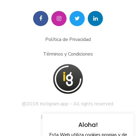
Facebook
Instagram
Twitter
Linkedln
Política de Privacidad
Términos y Condiciones
@2018 Instigram.app – All rights reserved.
Email:
info@instigram.app
Aloha!
Tf:
+34 670 443 243
Esta Web utiliza cookies propias y de